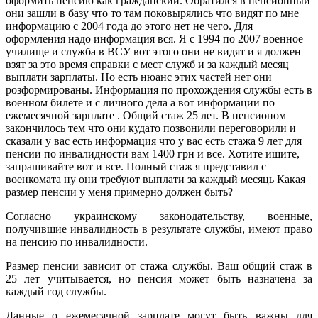
оформить пенсию как гражданский. Обратился в пенсионный
они зашли в базу что то там поковырялись что видят по мне
информацию с 2004 года до этого нет не чего. Для
оформления надо информация вся. Я с 1994 по 2007 военное
училище и служба в ВСУ вот этого они не видят и я должен
взят за это время справки с мест служб и за каждый месяц
выплати зарплаты. Но есть нюанс этих частей нет они
розформированы. Информация по прохождения службы есть в
военном билете и с личного дела а вот информации по
ежемесячной зарплате . Общий стаж 25 лет. В пенсионом
закончилось тем что они кудато позвонили переговорили и
сказали у вас есть информация что у вас есть стажа 9 лет для
пенсии по инвалидности вам 1400 грн и все. Хотите ищите,
запрашивайте вот и все. Полный стаж я представил с
военкомата ну они требуют выплати за каждый месяць Какая
размер пенсии у меня примерно должен быть?
Согласно украинскому законодательству, военные,
получившие инвалидность в результате службы, имеют право
на пенсию по инвалидности.
Размер пенсии зависит от стажа службы. Ваш общий стаж в
25 лет учитывается, но пенсия может быть назначена за
каждый год службы.
Данные о ежемесячной зарплате могут быть важны для