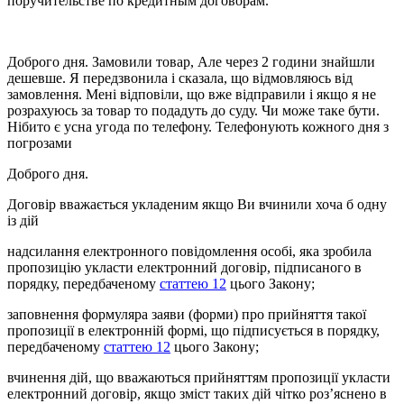
поручительстве по кредитным договорам.
Доброго дня. Замовили товар, Але через 2 години знайшли
дешевше. Я передзвонила і сказала, що відмовляюсь від
замовлення. Мені відповіли, що вже відправили і якщо я не
розрахуюсь за товар то подадуть до суду. Чи може таке бути.
Нібито є усна угода по телефону. Телефонують кожного дня з
погрозами
Доброго дня.
Договір вважається укладеним якщо Ви вчинили хоча б одну
із дій
надсилання електронного повідомлення особі, яка зробила
пропозицію укласти електронний договір, підписаного в
порядку, передбаченому
статтею 12
цього Закону;
заповнення формуляра заяви (форми) про прийняття такої
пропозиції в електронній формі, що підписується в порядку,
передбаченому
статтею 12
цього Закону;
вчинення дій, що вважаються прийняттям пропозиції укласти
електронний договір, якщо зміст таких дій чітко роз’яснено в