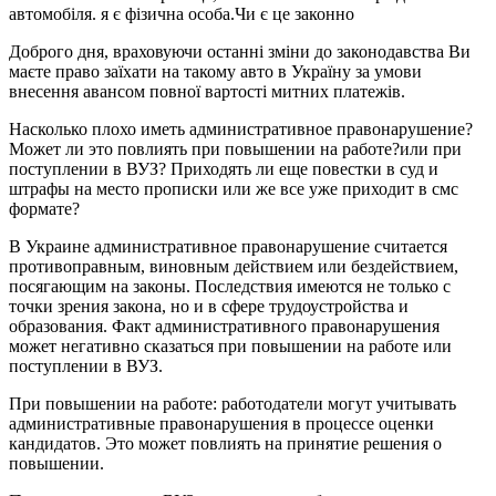
автомобіля. я є фізична особа.Чи є це законно
Доброго дня, враховуючи останні зміни до законодавства Ви
маєте право заїхати на такому авто в Україну за умови
внесення авансом повної вартості митних платежів.
Насколько плохо иметь административное правонарушение?
Может ли это повлиять при повышении на работе?или при
поступлении в ВУЗ? Приходять ли еще повестки в суд и
штрафы на место прописки или же все уже приходит в смс
формате?
В Украине административное правонарушение считается
противоправным, виновным действием или бездействием,
посягающим на законы. Последствия имеются не только с
точки зрения закона, но и в сфере трудоустройства и
образования. Факт административного правонарушения
может негативно сказаться при повышении на работе или
поступлении в ВУЗ.
При повышении на работе: работодатели могут учитывать
административные правонарушения в процессе оценки
кандидатов. Это может повлиять на принятие решения о
повышении.