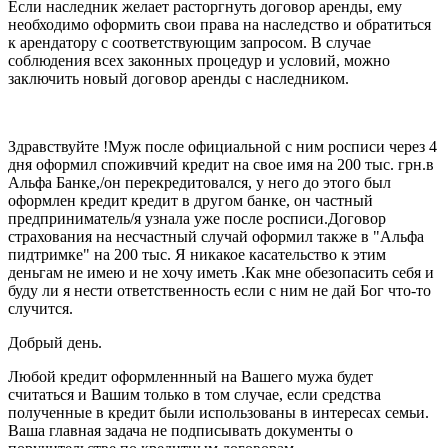
Если наследник желает расторгнуть договор аренды, ему
необходимо оформить свои права на наследство и обратиться
к арендатору с соответствующим запросом. В случае
соблюдения всех законных процедур и условий, можно
заключить новый договор аренды с наследником.
Здравствуйте !Муж после официальной с ним росписи через 4
дня оформил споживчий кредит на свое имя на 200 тыс. грн.в
Альфа Банке,/он перекредитовался, у него до этого был
оформлен кредит кредит в другом банке, он частный
предприниматель/я узнала уже после росписи.Договор
страхования на несчастный случай оформил также в "Альфа
пидтримке" на 200 тыс. Я никакое касательство к этим
деньгам не имею и не хочу иметь .Как мне обезопасить себя и
буду ли я нести ответственность если с ним не дай Бог что-то
случится.
Добрый день.
Любой кредит оформленнный на Вашего мужа будет
считаться и Вашим только в том случае, если средства
полученные в кредит были использованы в интересах семьи.
Ваша главная задача не подписывать документы о