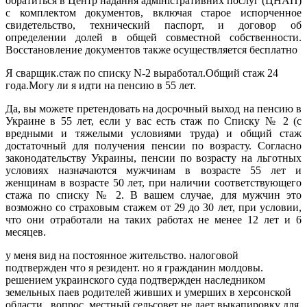
обратиться в Центр надання адміністративних послуг (ЦНАП)
с комплектом документов, включая старое испорченное
свидетельство, технический паспорт, и договор об
определении долей в общей совместной собственности.
Восстановление документов также осуществляется бесплатно
Я сварщик.стаж по списку N-2 выработал.Общий стаж 24
года.Могу ли я идти на пенсию в 55 лет.
Да, вы можете претендовать на досрочный выход на пенсию в
Украине в 55 лет, если у вас есть стаж по Списку № 2 (с
вредными и тяжелыми условиями труда) и общий стаж
достаточный для получения пенсии по возрасту. Согласно
законодательству Украины, пенсии по возрасту на льготных
условиях назначаются мужчинам в возрасте 55 лет и
женщинам в возрасте 50 лет, при наличии соответствующего
стажа по списку № 2. В вашем случае, для мужчин это
возможно со страховым стажем от 29 до 30 лет, при условии,
что они отработали на таких работах не менее 12 лет и 6
месяцев.
у меня вид на постоянное жительство. налоговой
подтвержден что я резидент. но я гражданин молдовы.
решением украинского суда подтвержден наследником
земельных паев родителей живших и умерших в херсонской
области . вопрос .местный сельсовет не дает выкапировку для