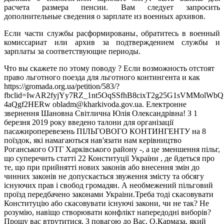
расчета размера пенсии. Вам следует запросить
дополнительные сведения о зарплате из военных архивов.
Если части службы расформированы, обратитесь в военный
комиссариат или архив за подтверждением службы и
зарплаты за соответствующие периоды.
Что вы скажете по этому поводу ? Если возможность отстоят
право льготного поезда для льготного контингента и как
https://gromada.org.ua/petition/583/?
fbclid=IwAR2fyjYy7RZ_1nt5OqSSfhB8cixT2g25G1sVMMolWb
4aQgf2HERw obladm@kharkivoda.gov.ua. Електронне
звернення Шановна Світлична Юлія Олександрівна! З 1
березня 2019 року введено талони для організації
пасажироперевезень ПІЛЬГОВОГО КОНТИНГЕНТУ на 8
поїздок, які намагаються нав'язати нам керівництво
Роганського ОТГ Харківського району -, а це зменшення пільг,
що суперечить статті 22 Конституції України , де йдеться про
те, що при прийнятті нових законів або внесення змін до
чинних законів не допускається звуження змісту та обсягу
існуючих прав і свобод громадян. А необмежений пільговий
проїзд передбачено законами Украіни.Треба тоді скасовувати
Конституцію або скасовувати існуючі закони, чи не так? Не
розумію, навіщо створювати конфлікт напередодні виборів?
Прошу вас втрутитися. З повагою до Вас, О.Кармаза, який