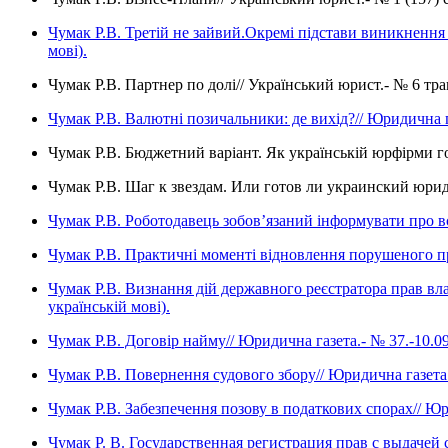
Чумак Р.В. Третій не зайвий.Окремі підстави виникнення п
мові).
Чумак Р.В. Партнер по долі// Український юрист.- № 6 тра
Чумак Р.В. Валютні позичальники: де вихід?// Юридична газ
Чумак Р.В. Бюджетний варіант. Як українській юрфірми го
Чумак Р.В. Шаг к звездам. Или готов ли украинский юриди
Чумак Р.В. Роботодавець зобов’язаний інформувати про всі
Чумак Р.В. Практичні моменті відновлення порушеного прав
Чумак Р.В. Визнання дій державного реєстратора прав вла
українській мові).
Чумак Р.В. Договір найму// Юридична газета.- № 37.-10.09.
Чумак Р.В. Повернення судового збору// Юридична газета.- 
Чумак Р.В. Забезпечення позову в податкових спорах// Юрид
Чумак Р. В. Государственная регистрация прав с выдачей 