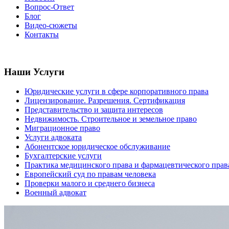
Вопрос-Ответ
Блог
Видео-сюжеты
Контакты
Наши Услуги
Юридические услуги в сфере корпоративного права
Лицензирование. Разрешения. Сертификация
Представительство и защита интересов
Недвижимость. Строительное и земельное право
Миграционное право
Услуги адвоката
Абонентское юридическое обслуживание
Бухгалтерские услуги
Практика медицинского права и фармацевтического прав
Европейский суд по правам человека
Проверки малого и среднего бизнеса
Военный адвокат