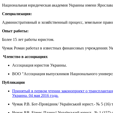
Национальная юридическая академия Украины имени Ярослав
Специализация:
Административный и хозяйственный процесс, земельное право,
Опыт работы:
Более 15 лет работы юристом.
Чумак Роман работал в известных финансовых учреждениях У
Членство в ассоциациях
Ассоциация юристов Украины.
ВОО "Ассоциация выпускников Национального универси
Публикации
Принятый в первом чтении законопроект о трансплантац
Украина. 04 мая 2016 года.
Чумак Р.В. Бот-Провідник/ Український юрист.- № 5 (16) т
Чумак Р.В. Бізнес-Плани// Український юрист.- № 1 (157) с