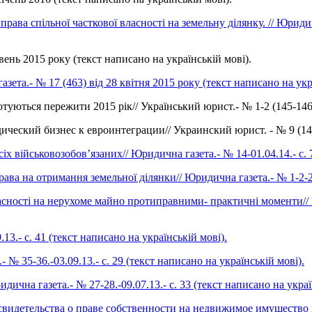
рава спільної часткової власності на земельну ділянку. // Юридич
вень 2015 року (текст написано на українській мові).
ета.- № 17 (463) від 28 квітня 2015 року (текст написано на укр
туються пережити 2015 рік// Український юрист.- № 1-2 (145-146
ческий бизнес к евроинтеграции// Украинский юрист. - № 9 (141
х військовозобов’язаних// Юридична газета.- № 14-01.04.14.- с. 7
а на отримання земельної ділянки// Юридична газета.- № 1-2-21.0
сності на нерухоме майно протиправними- практичні моменти// Юр
13.- с. 41 (текст написано на українській мові).
№ 35-36.-03.09.13.- с. 29 (текст написано на українській мові).
ична газета.- № 27-28.-09.07.13.- с. 33 (текст написано на украї
свидетельства о праве собственности на недвижимое имущество по