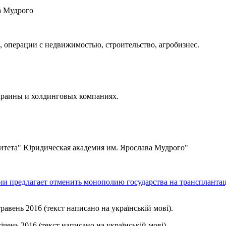
а Мудрого
 операции с недвижимостью, строительство, агробизнес.
краины и холдинговых компаниях.
тета" Юридическая академия им. Ярослава Мудрого"
ии предлагает отменить монополию государства на транспланта
равень 2016 (текст написано на українській мові).
ічень 2016 (текст написано на українській мові).