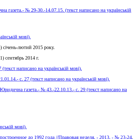
на газета.- № 29-30.-14.07.15. (текст написано на українській
аїнській мові).
) січень-лютий 2015 року.
) сентябрь 2014 г.
 (текст написано на українській мові).
1.14.- с. 27 (текст написано на українській мові).
идична газета.- № 43.-22.10.13.- с. 29 (текст написано на
нській мові).
строенное до 1992 года //Правовая неделя. - 2013. - № 23-24.