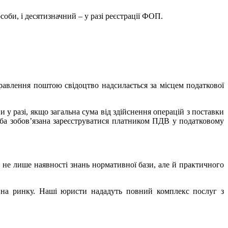
оби, і десятизначний – у разі реєстрації ФОП.
равлення поштою свідоцтво надсилається за місцем податкової
 у разі, якщо загальна сума від здійснення операцій з поставки
оба зобов’язана зареєструватися платником ПДВ у податковому
 не лише наявності знань нормативної бази, але й практичного
 на ринку. Наші юристи нададуть повний комплекс послуг з