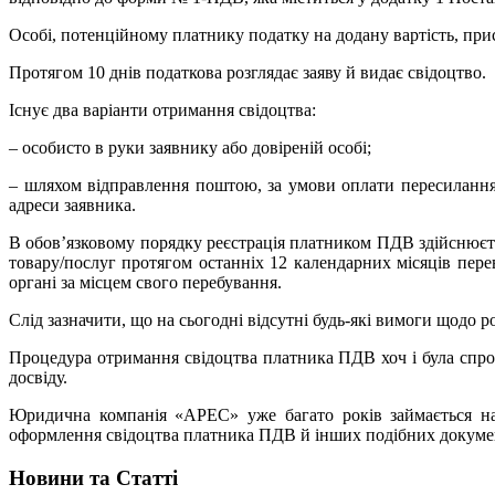
Особі, потенційному платнику податку на додану вартість, прис
Протягом 10 днів податкова розглядає заяву й видає свідоцтво.
Існує два варіанти отримання свідоцтва:
– особисто в руки заявнику або довіреній особі;
– шляхом відправлення поштою, за умови оплати пересилання 
адреси заявника.
В обов’язковому порядку реєстрація платником ПДВ здійснюється
товару/послуг протягом останніх 12 календарних місяців пер
органі за місцем свого перебування.
Слід зазначити, що на сьогодні відсутні будь-які вимоги щодо р
Процедура отримання свідоцтва платника ПДВ хоч і була спрощ
досвіду.
Юридична компанія «АРЕС» уже багато років займається на
оформлення свідоцтва платника ПДВ й інших подібних докуме
Новини та Статті