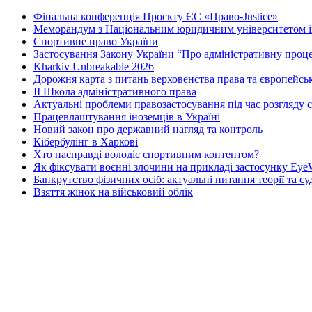
Фінальна конференція Проєкту ЄС «Право-Justice»
Меморандум з Національним юридичним університетом і
Спортивне право України
Застосування Закону України “Про адміністративну проц
Kharkiv Unbreakable 2026
Дорожня карта з питань верховенства права та європейськ
ІІ Школа адміністративного права
Актуальні проблеми правозастосування під час розгляду 
Працевлаштування іноземців в Україні
Новий закон про державний нагляд та контроль
Кібербулінг в Харкові
Хто насправді володіє спортивним контентом?
Як фіксувати воєнні злочини на прикладі застосунку EyeW
Банкрутство фізичних осіб: актуальні питання теорії та с
Взяття жінок на військовий облік