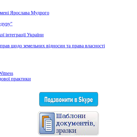
мені Ярослава Мудрого
едуру"
ої інтеграції України
справ щодо земельних відносин та права власності
itness
удової практики