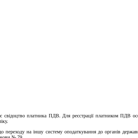
є свідоцтво платника ПДВ. Для реєстрації платником ПДВ особ
іку.
до переходу на іншу систему оподаткування до органів державн
анови № 79.