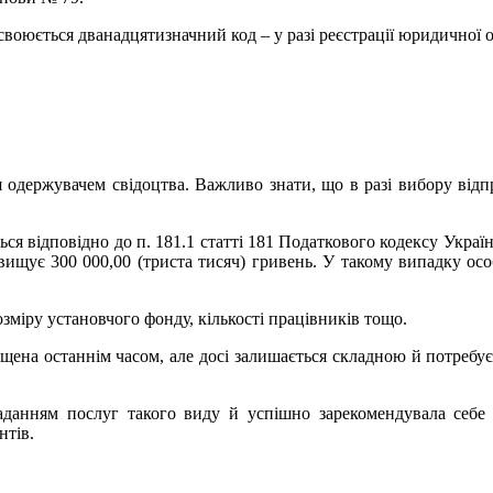
воюється дванадцятизначний код – у разі реєстрації юридичної ос
одержувачем свідоцтва. Важливо знати, що в разі вибору відп
 відповідно до п. 181.1 статті 181 Податкового кодексу України
евищує 300 000,00 (триста тисяч) гривень. У такому випадку ос
озміру установчого фонду, кількості працівників тощо.
ена останнім часом, але досі залишається складною й потребує
данням послуг такого виду й успішно зарекомендувала себе
нтів.