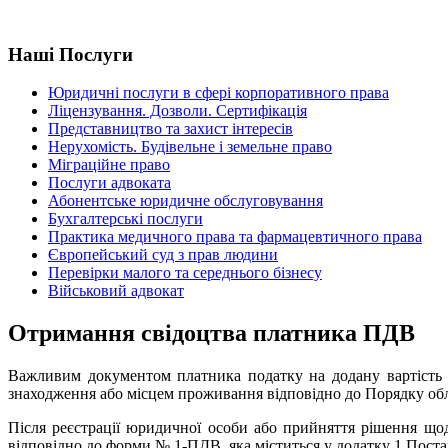
Наші Послуги
Юридичні послуги в сфері корпоративного права
Ліцензування. Дозволи. Cертифікація
Представництво та захист інтересів
Нерухомість. Будівельне і земельне право
Міграційне право
Послуги адвоката
Абонентське юридичне обслуговування
Бухгалтерські послуги
Практика медичного права та фармацевтичного права
Європейський суд з прав людини
Перевірки малого та середнього бізнесу
Військовий адвокат
Отримання свідоцтва платника ПДВ
Важливим документом платника податку на додану вартість 
знаходження або місцем проживання відповідно до Порядку обл
Після реєстрації юридичної особи або прийняття рішення що
відповідно до форми № 1-ПДВ, яка міститься у додатку 1 Пост