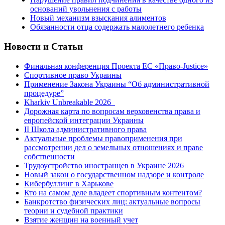
оснований увольнения с работы
Новый механизм взыскания алиментов
Обязанности отца содержать малолетнего ребенка
Новости и Статьи
Финальная конференция Проекта ЕС «Право-Justice»
Спортивное право Украины
Применение Закона Украины “Об административной
процедуре”
Kharkiv Unbreakable 2026_
Дорожная карта по вопросам верховенства права и
европейской интеграции Украины
II Школа административного права
Актуальные проблемы правоприменения при
рассмотрении дел о земельных отношениях и праве
собственности
Трудоустройство иностранцев в Украине 2026
Новый закон о государственном надзоре и контроле
Кибербуллинг в Харькове
Кто на самом деле владеет спортивным контентом?
Банкротство физических лиц: актуальные вопросы
теории и судебной практики
Взятие женщин на военный учет