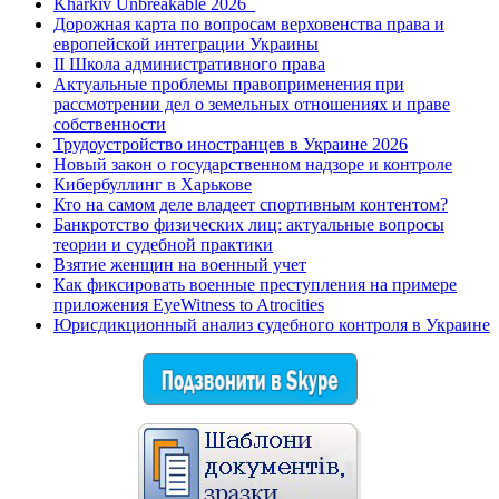
Kharkiv Unbreakable 2026_
Дорожная карта по вопросам верховенства права и
европейской интеграции Украины
II Школа административного права
Актуальные проблемы правоприменения при
рассмотрении дел о земельных отношениях и праве
собственности
Трудоустройство иностранцев в Украине 2026
Новый закон о государственном надзоре и контроле
Кибербуллинг в Харькове
Кто на самом деле владеет спортивным контентом?
Банкротство физических лиц: актуальные вопросы
теории и судебной практики
Взятие женщин на военный учет
Как фиксировать военные преступления на примере
приложения EyeWitness to Atrocities
Юрисдикционный анализ судебного контроля в Украине