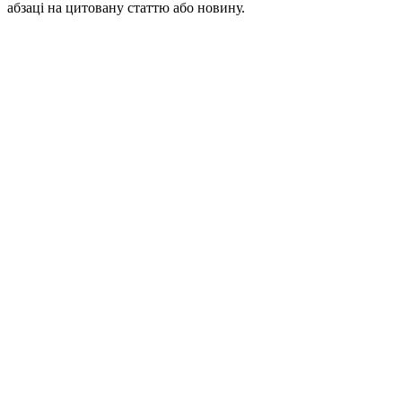
абзаці на цитовану статтю або новину.