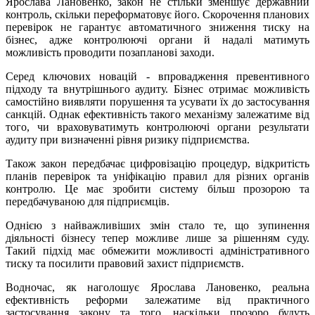
Ярослава Лановенко, закон не стільки зменшує державний
контроль, скільки переформатовує його. Скорочення планових
перевірок не гарантує автоматичного зниження тиску на
бізнес, адже контролюючі органи й надалі матимуть
можливість проводити позапланові заходи.
Серед ключових новацій - впровадження превентивного
підходу та внутрішнього аудиту. Бізнес отримає можливість
самостійно виявляти порушення та усувати їх до застосування
санкцій. Однак ефективність такого механізму залежатиме від
того, чи враховуватимуть контролюючі органи результати
аудиту при визначенні рівня ризику підприємства.
Також закон передбачає цифровізацію процедур, відкритість
планів перевірок та уніфікацію правил для різних органів
контролю. Це має зробити систему більш прозорою та
передбачуваною для підприємців.
Однією з найважливіших змін стало те, що зупинення
діяльності бізнесу тепер можливе лише за рішенням суду.
Такий підхід має обмежити можливості адміністративного
тиску та посилити правовий захист підприємств.
Водночас, як наголошує Ярослава Лановенко, реальна
ефективність реформи залежатиме від практичного
застосування закону та того, наскільки прозоро будуть